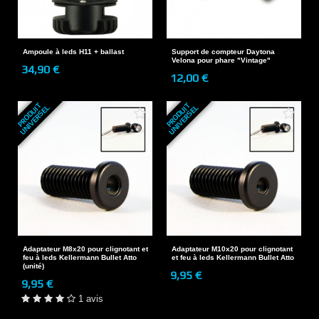
Ampoule à leds H11 + ballast
Support de compteur Daytona
Velona pour phare "Vintage"
34,90 €
12,00 €
P
R
O
D
U
T
U
N
I
V
E
R
S
E
P
R
O
D
U
T
U
N
I
V
E
R
S
E
I
L
I
L
Adaptateur M8x20 pour clignotant et
Adaptateur M10x20 pour clignotant
feu à leds Kellermann Bullet Atto
et feu à leds Kellermann Bullet Atto
(unité)
9,95 €
9,95 €
1 avis