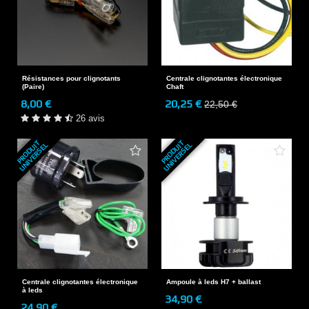
Résistances pour clignotants
Centrale clignotantes électronique
(Paire)
Chaft
8,00 €
20,25 €
22,50 €
26 avis
P
R
O
D
U
T
U
N
I
V
E
R
S
E
P
R
O
D
U
T
U
N
I
V
E
R
S
E
I
L
I
L
Centrale clignotantes électronique
Ampoule à leds H7 + ballast
à leds
34,90 €
24,90 €