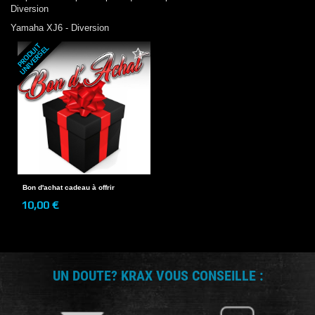
Diversion
Yamaha
XJ6 - Diversion
P
R
O
D
U
T
U
N
I
V
E
R
S
E
I
L
Bon d'achat cadeau à offrir
10,00 €
UN DOUTE? KRAX VOUS CONSEILLE :