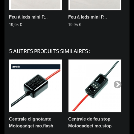
Feu à leds mini P...
Feu à leds mini P...
Cli
19,95 €
19,95 €
29,
5 AUTRES PRODUITS SIMILAIRES :
Centrale clignotante
Centrale de feu stop
Ré
Motogadget mo.flash
Motogadget mo.stop
cli