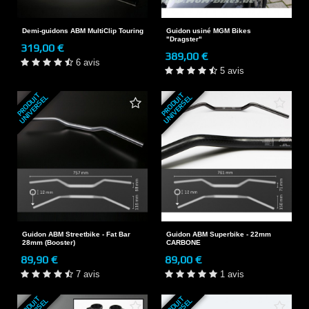
Demi-guidons ABM MultiClip Touring
Guidon usiné MGM Bikes
"Dragster"
319,00 €
389,00 €
6 avis
5 avis
P
R
O
D
U
T
U
N
I
V
E
R
S
E
P
R
O
D
U
T
U
N
I
V
E
R
S
E
I
L
I
L
Guidon ABM Streetbike - Fat Bar
Guidon ABM Superbike - 22mm
28mm (Booster)
CARBONE
89,90 €
89,00 €
7 avis
1 avis
P
R
O
D
U
T
U
N
I
V
E
R
S
E
P
R
O
D
U
T
U
N
I
V
E
R
S
E