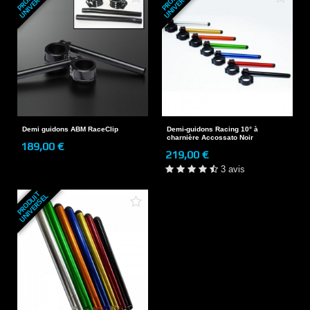
I
L
I
L
Demi guidons ABM RaceClip
Demi-guidons Racing 10° à
charnière Accossato Noir
189,00 €
219,00 €
3 avis
P
R
O
D
U
T
U
N
I
V
E
R
S
E
I
L