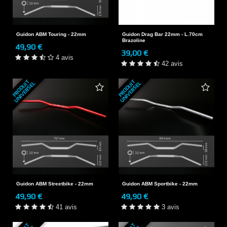
Guidon ABM Touring - 22mm
Guidon Drag Bar 22mm - L.70cm
Brazoline
49,90 €
39,00 €
4 avis
42 avis
P
R
O
D
U
T
U
N
I
V
E
R
S
E
P
R
O
D
U
T
U
N
I
V
E
R
S
E
I
L
I
L
Guidon ABM Streetbike - 22mm
Guidon ABM Sportbike - 22mm
49,90 €
49,90 €
41 avis
3 avis