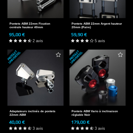
Pontets ABM 22mm Fixation
Pontets ABM 22mm Argent hauteur
centrale hauteur 40mm
20mm (Paire)
95,00 €
59,90 €
2 avis
5 avis
P
R
O
D
U
T
U
N
I
V
E
R
S
E
P
R
O
D
U
T
U
N
I
V
E
R
S
E
I
L
I
L
Adaptateurs inclinés de pontets
Pontets ABM Vario à inclinaison
22mm ABM
réglable Noir
40,00 €
179,00 €
3 avis
3 avis