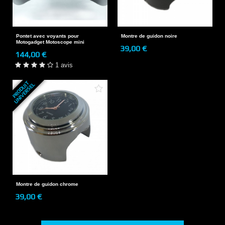
Pontet avec voyants pour
Montre de guidon noire
Motogadget Motoscope mini
39,00 €
144,00 €
1 avis
P
R
O
D
U
T
U
N
I
V
E
R
S
E
I
L
Montre de guidon chrome
39,00 €