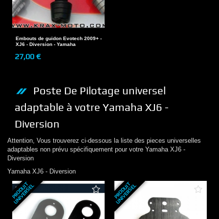
Embouts de guidon Evotech 2009+ -
XJ6 - Diversion - Yamaha
27,00 €
Poste De Pilotage
universel
adaptable à votre
Yamaha
XJ6 -
Diversion
Attention, Vous trouverez ci-dessous la liste des pieces universelles
adaptables non prévu spécifiquement pour votre
Yamaha
XJ6 -
Diversion
Yamaha
XJ6 - Diversion
P
R
O
D
U
T
U
N
I
V
E
R
S
E
P
R
O
D
U
T
U
N
I
V
E
R
S
E
I
L
I
L