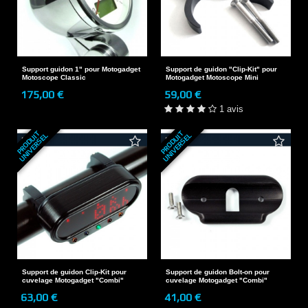
Support guidon 1" pour Motogadget
Support de guidon "Clip-Kit" pour
Motoscope Classic
Motogadget Motoscope Mini
175,00 €
59,00 €
1 avis
P
R
O
D
U
T
U
N
I
V
E
R
S
E
P
R
O
D
U
T
U
N
I
V
E
R
S
E
I
L
I
L
Support de guidon Clip-Kit pour
Support de guidon Bolt-on pour
cuvelage Motogadget "Combi"
cuvelage Motogadget "Combi"
63,00 €
41,00 €