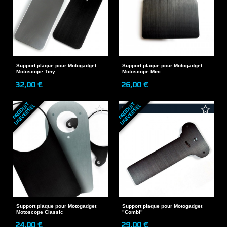
Support plaque pour Motogadget
Support plaque pour Motogadget
Motoscope Tiny
Motoscope Mini
32,00 €
26,00 €
P
R
O
D
U
T
U
N
I
V
E
R
S
E
P
R
O
D
U
T
U
N
I
V
E
R
S
E
I
L
I
L
Support plaque pour Motogadget
Support plaque pour Motogadget
Motoscope Classic
"Combi"
24,00 €
29,00 €