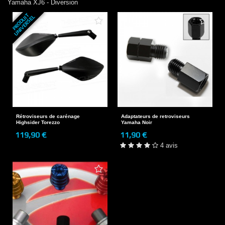
Yamaha
XJ6 - Diversion
P
R
O
D
U
T
U
N
I
V
E
R
S
E
I
L
Rétroviseurs de carénage
Adaptateurs de retroviseurs
Highsider Torezzo
Yamaha Noir
119,90 €
11,90 €
4 avis