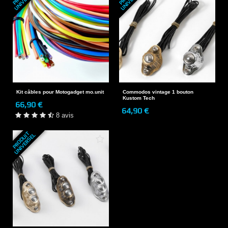
Kit câbles pour Motogadget mo.unit
Commodos vintage 1 bouton
Kustom Tech
66,90 €
64,90 €
8 avis
P
R
O
D
U
T
U
N
I
V
E
R
S
E
I
L