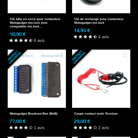
Clé tube en verre pour contacteur
Clé de rechange pour contacteur
Motogadget mo.lock (non
Motogadget mo.lock
compatible mo.lock...
14,95 €
18,90 €
4 avis
6 avis
P
R
O
D
U
T
U
N
I
V
E
R
S
E
P
R
O
D
U
T
U
N
I
V
E
R
S
E
I
L
I
L
Motogadget Breakout Box (BoB)
Coupe contact moto Tecnium
77,00 €
29,00 €
1 avis
2 avis