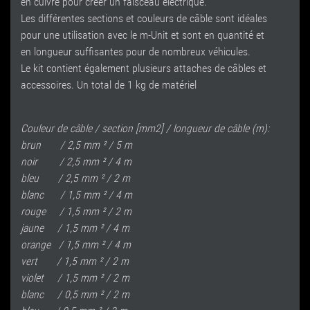
en cuivre pour créer un faisceau électrique.
Les différentes
sections
et couleurs de câble
sont idéales
pour une utilisation avec
le m-Unit
et
sont
en quantité et
en
longueur
suffisantes
pour de nombreux véhicules
.
Le kit
contient également plusieurs
attaches de câbles
et
accessoires.
Un total
de 1 kg
de matériel
Couleur de câble / section [mm2] / longueur de câble (m):
brun / 2,5 mm ² / 5 m
noir / 2,5 mm ² / 4 m
bleu / 2,5 mm ² / 2 m
blanc / 1,5 mm ² / 4 m
rouge / 1,5 mm ² / 2 m
jaune / 1,5 mm ² / 4 m
orange / 1,5 mm ² / 4 m
vert / 1,5 mm ² / 2 m
violet / 1,5 mm ² / 2 m
blanc / 0,5 mm ² / 2 m