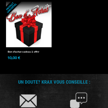
P
R
O
D
U
T
U
N
I
V
E
R
S
E
I
L
Bon d'achat cadeau à offrir
10,00 €
UN DOUTE? KRAX VOUS CONSEILLE :