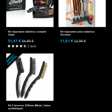
Kit réparation tubeless complet
Kit réparation pneu tubeless
Chaft
Tecnium
31,41 €
11,61 €
34,90 €
12,90 €
2 avis
P
R
O
D
U
T
U
N
I
V
E
R
S
E
I
L
Kit 3 brosses 225mm (Metal, laiton,
synthétique)