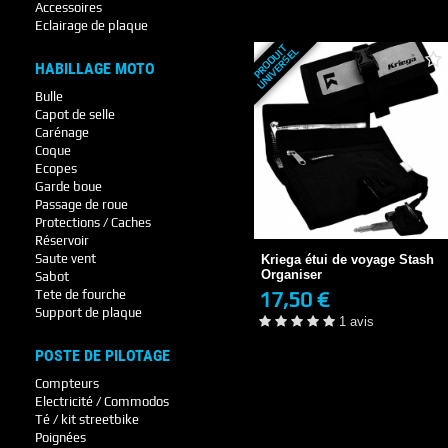
+ DE DÉTAILS
Accessoires
Eclairage de plaque
P
R
O
D
U
T
U
N
I
V
E
R
S
E
I
L
HABILLAGE MOTO
Bulle
Capot de selle
Carénage
Coque
Ecopes
Garde boue
Kriega étui de voyage Stash
Passage de roue
Organiser
Protections / Caches
17,50 €
Réservoir
EN STOCK
Saute vent
Kriega étui de voyage Stash
1 avis
Organiser
Sabot
17,50 €
Tete de fourche
+ DE DÉTAILS
Support de plaque
1 avis
POSTE DE PILOTAGE
Compteurs
Electricité / Commodos
Té / kit streetbike
Poignées