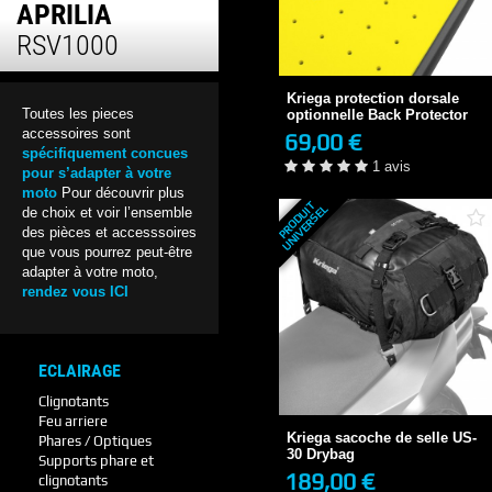
APRILIA
Kriega protection dorsale
RSV1000
optionnelle Back...
69,00 €
Kriega protection dorsale
1 avis
Toutes les pieces
optionnelle Back Protector
accessoires sont
69,00 €
spécifiquement concues
+ DE DÉTAILS
1 avis
pour s’adapter à votre
moto
Pour découvrir plus
P
R
O
D
U
T
U
N
I
V
E
R
S
E
I
L
de choix et voir l’ensemble
des pièces et accesssoires
que vous pourrez peut-être
adapter à votre moto,
rendez vous ICI
ECLAIRAGE
Kriega sacoche de selle US-
30 Drybag
Clignotants
189,00 €
Feu arriere
3/4 JOURS
Kriega sacoche de selle US-
Phares / Optiques
30 Drybag
Supports phare et
189,00 €
clignotants