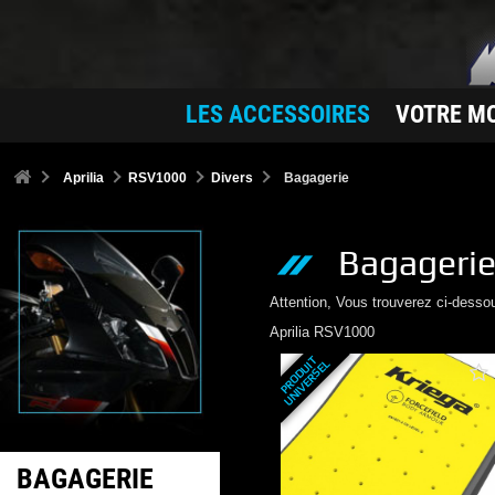
LES ACCESSOIRES
VOTRE M
Aprilia
RSV1000
Divers
Bagagerie
Bagageri
Attention, Vous trouverez ci-desso
Aprilia
RSV1000
P
R
O
D
U
T
U
N
I
V
E
R
S
E
I
L
BAGAGERIE