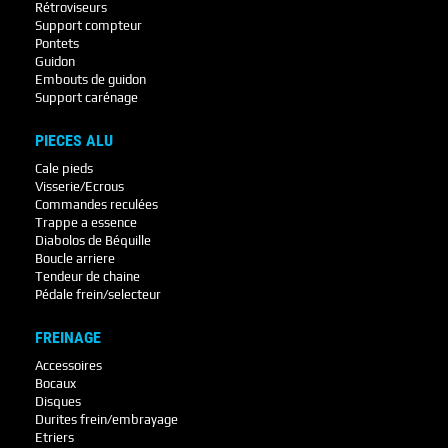
Rétroviseurs
Support compteur
Pontets
Guidon
Embouts de guidon
Support carénage
PIECES ALU
Cale pieds
Visserie/Ecrous
Commandes reculées
Trappe a essence
Diabolos de Béquille
Boucle arriere
Tendeur de chaine
Pédale frein/selecteur
FREINAGE
Accessoires
Bocaux
Disques
Durites frein/embrayage
Etriers