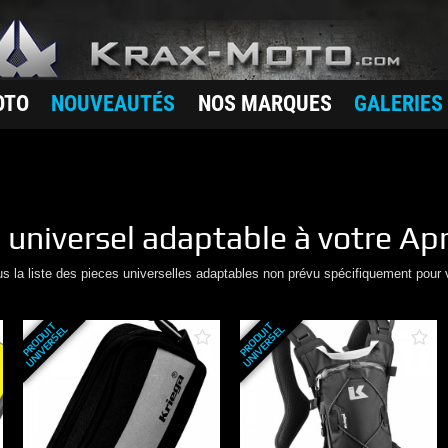
OTO
NOUVEAUTÉS
NOS MARQUES
GALERIES
e
universel adaptable à votre
Apr
us la liste des pieces universelles adaptables non prévu spécifiquement pour 
P
R
O
D
U
T
U
N
I
V
E
R
S
E
P
R
O
D
U
T
U
N
I
V
E
R
S
E
I
L
I
L