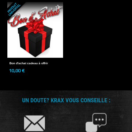
P
R
O
D
U
T
U
N
I
V
E
R
S
E
I
L
Bon d'achat cadeau à offrir
10,00 €
UN DOUTE? KRAX VOUS CONSEILLE :