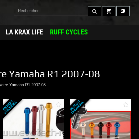
LA KRAX LIFE
RUFF CYCLES
re
Yamaha
R1 2007-08
votre
Yamaha
R1 2007-08
P
R
O
D
U
T
U
N
I
V
E
R
S
E
P
R
O
D
U
T
U
N
I
V
E
R
S
E
I
L
I
L