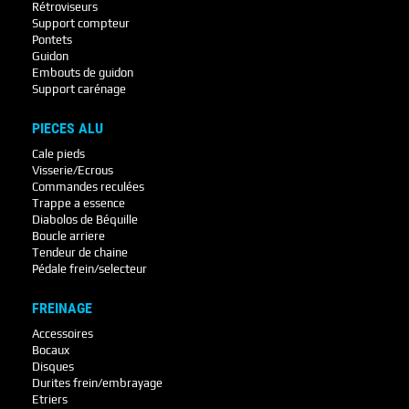
Rétroviseurs
Support compteur
Pontets
Guidon
Embouts de guidon
Support carénage
PIECES ALU
Cale pieds
Visserie/Ecrous
Commandes reculées
Trappe a essence
Diabolos de Béquille
Boucle arriere
Tendeur de chaine
Pédale frein/selecteur
FREINAGE
Accessoires
Bocaux
Disques
Durites frein/embrayage
Etriers