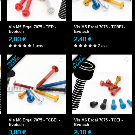
Vis M5 Ergal 7075 - TER -
Vis M5 Ergal 7075 - TCBEI -
Evotech
Evotech
2,00 €
2,40 €
1 SEMAINE
1 SEMAINE
Vis M5 Ergal 7075 - TER -
Vis M5 Ergal 7075 - TCBEI -
1 avis
2 avis
Evotech
Evotech
2,00 €
2,40 €
+ DE DÉTAILS
+ DE DÉTAILS
1 avis
2 avis
P
R
O
D
U
T
U
N
I
V
E
R
S
E
P
R
O
D
U
T
U
N
I
V
E
R
S
E
I
L
I
L
Vis M6 Ergal 7075 - TCBEI -
Vis M6 Ergal 7075 - TCEI -
Evotech
Evotech
3,00 €
2,10 €
1 SEMAINE
1 SEMAINE
Vis M6 Ergal 7075 - TCBEI -
Vis M6 Ergal 7075 - TCEI -
3 avis
Evotech
Evotech
3,00 €
2,10 €