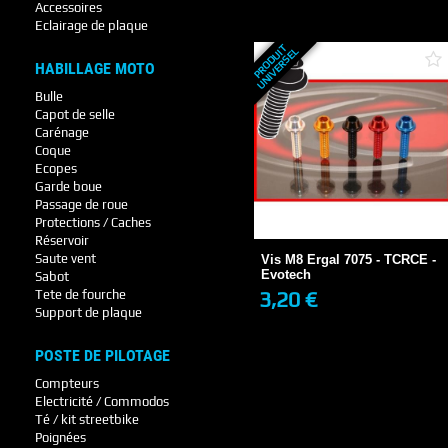
+ DE DÉTAILS
Accessoires
Eclairage de plaque
P
R
O
D
U
T
U
N
I
V
E
R
S
E
I
L
HABILLAGE MOTO
Bulle
Capot de selle
Carénage
Coque
Ecopes
Garde boue
Vis M8 Ergal 7075 - TCRCE -
Passage de roue
Evotech
Protections / Caches
3,20 €
Réservoir
1 SEMAINE
Saute vent
Vis M8 Ergal 7075 - TCRCE -
Evotech
Sabot
3,20 €
Tete de fourche
+ DE DÉTAILS
Support de plaque
POSTE DE PILOTAGE
Compteurs
Electricité / Commodos
Té / kit streetbike
Poignées