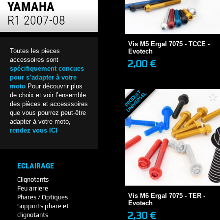
YAMAHA
Vis M5 Ergal 7075 - TCCE -
R1 2007-08
Evotech
2,00 €
1 SEMAINE
Vis M5 Ergal 7075 - TCCE -
Toutes les pieces
Evotech
accessoires sont
2,00 €
spécifiquement concues
+ DE DÉTAILS
pour s’adapter à votre
moto
Pour découvrir plus
P
R
O
D
U
T
U
N
I
V
E
R
S
E
I
L
de choix et voir l’ensemble
des pièces et accesssoires
que vous pourrez peut-être
adapter à votre moto,
rendez vous ICI
ECLAIRAGE
Vis M6 Ergal 7075 - TER -
Evotech
Clignotants
2,30 €
Feu arriere
1 SEMAINE
Vis M6 Ergal 7075 - TER -
Phares / Optiques
Evotech
Supports phare et
2,30 €
clignotants