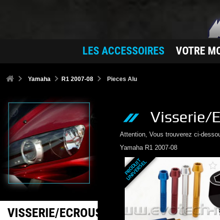
LES ACCESSOIRES
VOTRE M
Yamaha
R1 2007-08
Pieces Alu
Visserie/
Attention, Vous trouverez ci-desso
Yamaha
R1 2007-08
P
R
O
D
U
T
U
N
I
V
E
R
S
E
I
L
VISSERIE/ECROUS