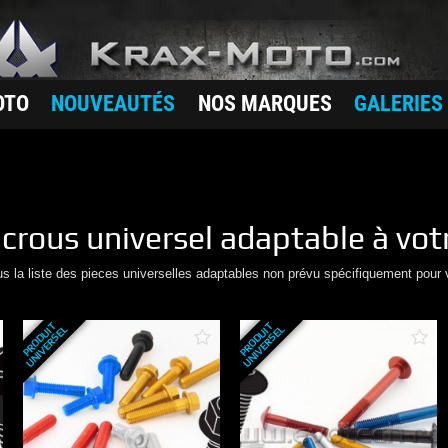
OTO
NOUVEAUTÉS
NOS MARQUES
GALERIES
Ecrous
universel adaptable à vot
us la liste des pieces universelles adaptables non prévu spécifiquement pour 
P
R
O
D
U
T
U
N
I
V
E
R
S
E
P
R
O
D
U
T
U
N
I
V
E
R
S
E
I
L
I
L