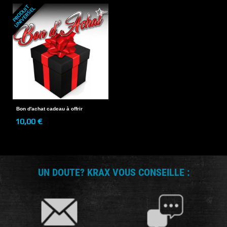
P
R
O
D
U
T
U
N
I
V
E
R
S
E
I
L
Bon d'achat cadeau à offrir
10,00 €
UN DOUTE? KRAX VOUS CONSEILLE :