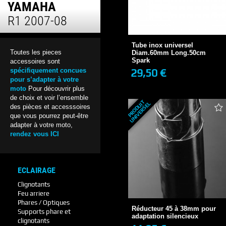
YAMAHA
R1 2007-08
Tube inox universel
Diam.60mm Long.50cm
Spark
Tube inox universel
29,50 €
Toutes les pieces
Diam.60mm Long.50cm
EN STOCK
Spark
accessoires sont
29,50 €
spécifiquement concues
+ DE DÉTAILS
pour s’adapter à votre
moto
Pour découvrir plus
de choix et voir l’ensemble
P
R
O
D
U
T
U
N
I
V
E
R
S
E
I
L
des pièces et accesssoires
que vous pourrez peut-être
adapter à votre moto,
rendez vous ICI
ECLAIRAGE
Réducteur 45 à 38mm pour
Clignotants
adaptation...
Feu arriere
11,95 €
EN STOCK
Phares / Optiques
Réducteur 45 à 38mm pour
Supports phare et
3 avis
adaptation silencieux
clignotants