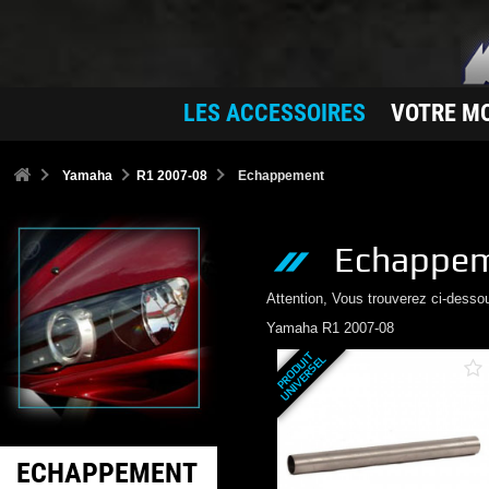
LES ACCESSOIRES
VOTRE M
Yamaha
R1 2007-08
Echappement
Echappe
Attention, Vous trouverez ci-desso
Yamaha
R1 2007-08
P
R
O
D
U
T
U
N
I
V
E
R
S
E
I
L
ECHAPPEMENT