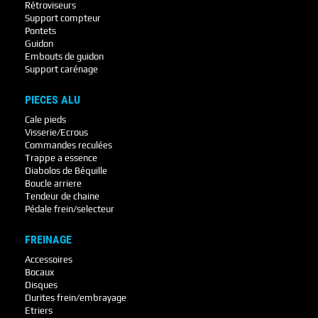
Rétroviseurs
Support compteur
Pontets
Guidon
Embouts de guidon
Support carénage
PIECES ALU
Cale pieds
Visserie/Ecrous
Commandes reculées
Trappe a essence
Diabolos de Béquille
Boucle arriere
Tendeur de chaine
Pédale frein/selecteur
FREINAGE
Accessoires
Bocaux
Disques
Durites frein/embrayage
Etriers