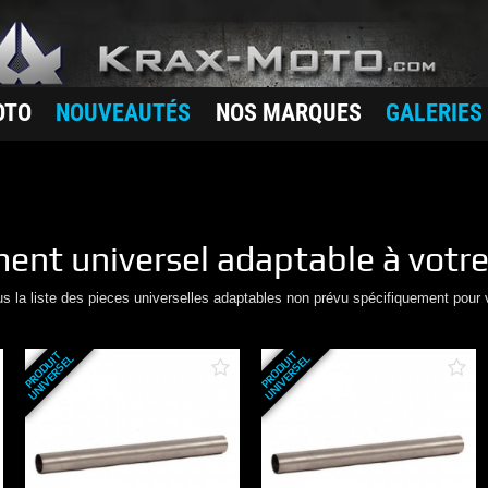
OTO
NOUVEAUTÉS
NOS MARQUES
GALERIES
ment
universel adaptable à votr
us la liste des pieces universelles adaptables non prévu spécifiquement pour 
P
R
O
D
U
T
U
N
I
V
E
R
S
E
P
R
O
D
U
T
U
N
I
V
E
R
S
E
I
L
I
L