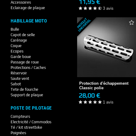
11,95 €
Accessoires
+ DE DÉTAILS
Eclairage de plaque
3 avis
P
R
O
D
U
T
U
N
I
V
E
R
S
E
HABILLAGE MOTO
I
L
Bulle
Capot de selle
Carénage
Coque
Ecopes
Garde boue
Passage de roue
Protection d'échappement
Protections / Caches
Classic polie
Réservoir
28,00 €
Saute vent
EN STOCK
Protection d'échappement
Sabot
1 avis
Classic polie
Tete de fourche
28,00 €
Support de plaque
+ DE DÉTAILS
1 avis
POSTE DE PILOTAGE
Compteurs
Electricité / Commodos
Té / kit streetbike
Poignées