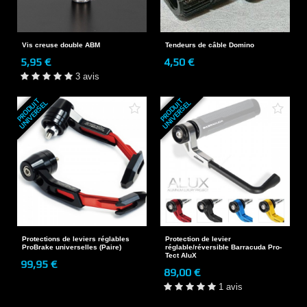
Vis creuse double ABM
Tendeurs de câble Domino
5,95 €
4,50 €
3 avis
P
R
O
D
U
T
U
N
I
V
E
R
S
E
P
R
O
D
U
T
U
N
I
V
E
R
S
E
I
L
I
L
Protections de leviers réglables
Protection de levier
ProBrake universelles (Paire)
réglable/réversible Barracuda Pro-
Tect AluX
99,95 €
89,00 €
1 avis