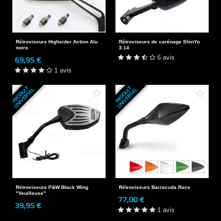
Rétroviseurs Highsider Action Alu
Rétroviseurs de carénage ShinYo
noirs
3.14
6 avis
69,95 €
1 avis
P
R
O
D
U
T
U
N
I
V
E
R
S
E
P
R
O
D
U
T
U
N
I
V
E
R
S
E
I
L
I
L
Rétroviseurs P&W Black Wing
Rétroviseurs Barracuda Race
"Veuilleuse"
77,00 €
39,95 €
1 avis