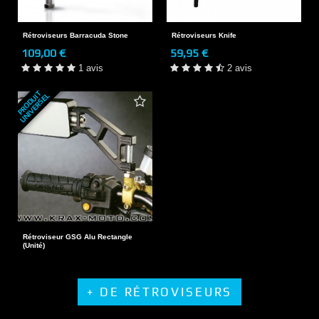
Rétroviseurs Barracuda Stone
Rétroviseurs Knife
109,00 €
59,95 €
1 avis
2 avis
P
R
O
D
U
T
U
N
I
V
E
R
S
E
I
L
Rétroviseur GSG Alu Rectangle
(Unité)
+ DE RÉTROVISEURS