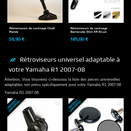
Rétroviseurs de carénage Chaft
Rétroviseurs de carénage
Randy
Barracuda Skin XR B-Lux
59,90 €
185,00 €
Rétroviseurs
universel adaptable à
votre
Yamaha
R1 2007-08
Attention, Vous trouverez ci-dessous la liste des pieces universelles
adaptables non prévu spécifiquement pour votre
Yamaha
R1 2007-08
Yamaha
R1 2007-08
P
R
O
D
U
T
U
N
I
V
E
R
S
E
P
R
O
D
U
T
U
N
I
V
E
R
S
E
I
L
I
L