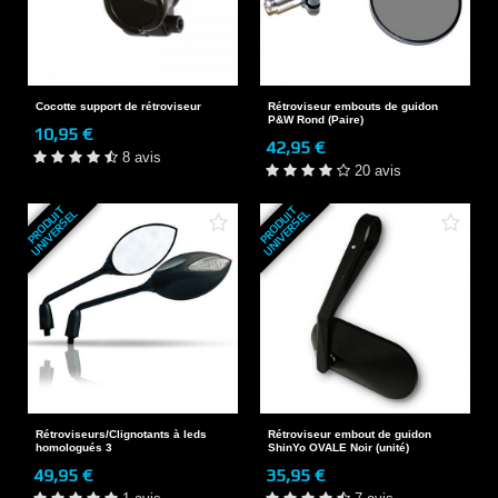
Cocotte support de rétroviseur
Rétroviseur embouts de guidon
P&W Rond (Paire)
10,95 €
42,95 €
8 avis
20 avis
P
R
O
D
U
T
U
N
I
V
E
R
S
E
P
R
O
D
U
T
U
N
I
V
E
R
S
E
I
L
I
L
Rétroviseurs/Clignotants à leds
Rétroviseur embout de guidon
homologués 3
ShinYo OVALE Noir (unité)
49,95 €
35,95 €