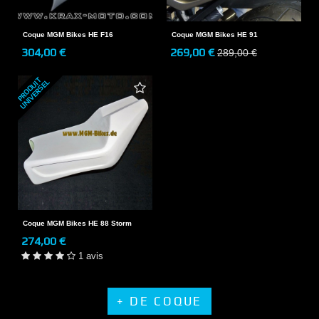
Coque MGM Bikes HE F16
Coque MGM Bikes HE 91
304,00 €
269,00 €
289,00 €
P
R
O
D
U
T
U
N
I
V
E
R
S
E
I
L
Coque MGM Bikes HE 88 Storm
274,00 €
1 avis
+ DE COQUE