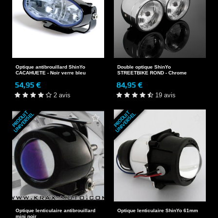
Optique antibrouillard ShinYo
Double optique ShinYo
CACAHUETE - Noir verre bleu
STREETBIKE ROND - Chrome
54,95 €
84,95 €
2 avis
19 avis
P
R
O
D
U
T
U
N
I
V
E
R
S
E
P
R
O
D
U
T
U
N
I
V
E
R
S
E
I
L
I
L
Optique lenticulaire antibrouillard
Optique lenticulaire ShinYo 61mm
mini noir