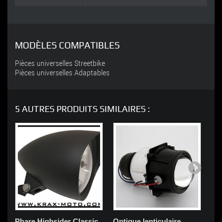
MODÈLES COMPATIBLES
Pièces universelles Streetbike
Pièces universelles Adaptables
5 AUTRES PRODUITS SIMILAIRES :
Phare Highsider Classic
Optique lenticulaire
Ph