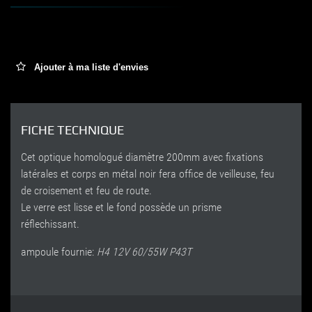
Ajouter à ma liste d'envies
FICHE TECHNIQUE
Cet optique homologué diamètre 200mm avec fixations
latérales et corps en métal noir fera office de veilleuse, feu
de croisement et feu de route.
Le verre est lisse et le fond possède un prisme
réflechissant.
ampoule fournie:
H4 12V 60/55W P43T