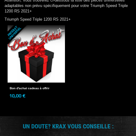
Attention, Vous trouverez ci-dessous la liste des pieces universelles
adaptables non prévu spécifiquement pour votre
Triumph
Speed Triple
1200 RS 2021+
Triumph
Speed Triple 1200 RS 2021+
P
R
O
D
U
T
U
N
I
V
E
R
S
E
I
L
Bon d'achat cadeau à offrir
10,00 €
UN DOUTE? KRAX VOUS CONSEILLE :