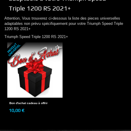
Triple 1200 RS 2021+
Attention, Vous trouverez ci-dessous la liste des pieces universelles
adaptables non prévu spécifiquement pour votre
Triumph
Speed Triple
1200 RS 2021+
Triumph
Speed Triple 1200 RS 2021+
P
R
O
D
U
T
U
N
I
V
E
R
S
E
I
L
Bon d'achat cadeau à offrir
10,00 €