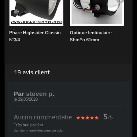
Phare Highsider Classic
Optique lenticulaire
Ph
5"3/4
ShinYo 61mm
19
avis client
Par
steven p
.
le
29/05/2020
5
Aucun commentaire
/5
Très bon produit
signaler un problème pour cet avis.