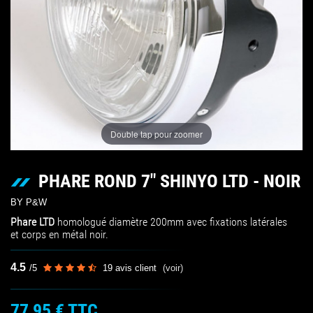
Double tap pour zoomer
PHARE ROND 7" SHINYO LTD - NOIR
BY P&W
Phare LTD
homologué diamètre 200mm avec fixations latérales
et corps en métal noir.
4.5
/
5
19
avis client
(voir)
77,95 €
TTC