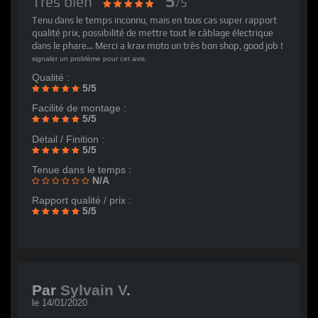
5
Très bien
/5
Tenu dans le temps inconnu, mais en tous cas super rapport
qualité prix, possibilité de mettre tout le câblage électrique
dans le phare... Merci a krax moto un très bon shop, good job !
signaler un problème pour cet avis.
Qualité :
5/5
Facilité de montage :
5/5
Détail / Finition :
5/5
Tenue dans le temps :
N/A
Rapport qualité / prix :
5/5
Par
Sylvain V
.
le
14/01/2020