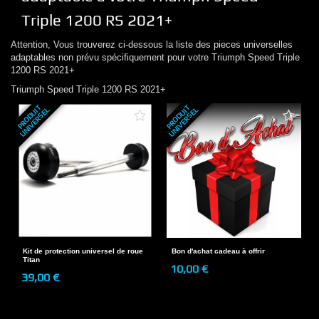
Triple 1200 RS 2021+
Attention, Vous trouverez ci-dessous la liste des pieces universelles
adaptables non prévu spécifiquement pour votre
Triumph
Speed Triple
1200 RS 2021+
Triumph
Speed Triple 1200 RS 2021+
P
R
O
D
U
T
U
N
I
V
E
R
S
E
P
R
O
D
U
T
U
N
I
V
E
R
S
E
I
L
I
L
Kit de protection universel de roue
Bon d'achat cadeau à offrir
Titan
10,00 €
39,00 €