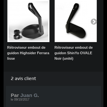
Rétroviseur embout de
Rétroviseur embout de
Ré
guidon Highsider Ferrara
guidon ShinYo OVALE
gu
lisse
Noir (unité)
(Pa
2
avis client
Par
Juan G
.
le
09/10/2017