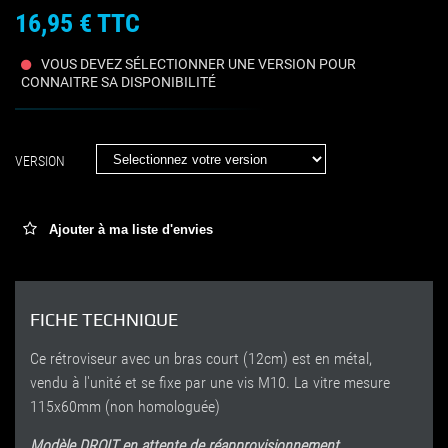
16,95 €
TTC
VOUS DEVEZ SÉLECTIONNER UNE VERSION POUR
CONNAITRE SA DISPONIBILITÉ
VERSION
Ajouter à ma liste d'envies
FICHE TECHNIQUE
Ce rétroviseur avec un bras court (12cm) est en métal,
vendu à l'unité et se fixe par une vis M10. La vitre mesure
115x60mm (non homologuée)
Modèle DROIT en attente de réapprovisionnement