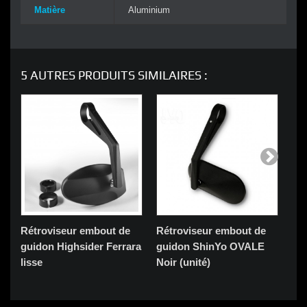
Matière
Aluminium
5 AUTRES PRODUITS SIMILAIRES :
Rétroviseur embout de
Rétroviseur embout de
Ré
guidon Highsider Ferrara
guidon ShinYo OVALE
gu
lisse
Noir (unité)
(Pa