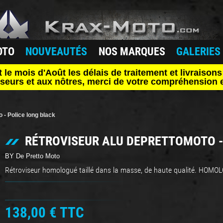
OTO
NOUVEAUTÉS
NOS MARQUES
GALERIES
mois d'Août les délais de traitement et livraisons 
seurs et aux nôtres, merci de votre compréhension e
 - Police long black
RÉTROVISEUR ALU DEPRETTOMOTO -
BY De Pretto Moto
Rétroviseur homologué taillé dans la masse, de haute qualité. HOM
138,00 €
TTC