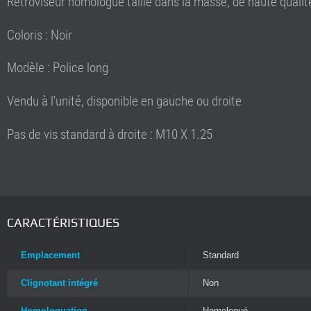
Rétroviseur homologué taillé dans la masse, de haute qua
Coloris : Noir
Modèle : Police long
Vendu à l'unité, disponible en gauche ou droite
Pas de vis standard à droite : M10 X 1.25
CARACTÉRISTIQUES
Emplacement
Standard
Clignotant intégré
Non
Homologuation
Homologué