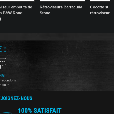
viseur embouts de
Rétroviseurs Barracuda
Cocotte supp
on P&W Rond
Stone
rétroviseur
)
 :
HAT
 répondons
e suite
EJOIGNEZ-NOUS
100% SATISFAIT