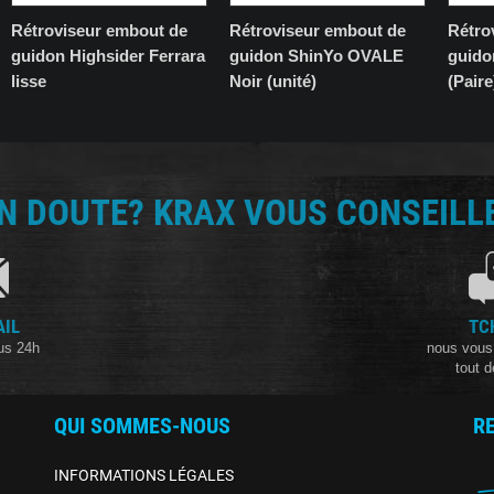
Rétroviseur embout de
Rétroviseur embout de
Rétro
guidon Highsider Ferrara
guidon ShinYo OVALE
guid
lisse
Noir (unité)
(Paire
N DOUTE? KRAX VOUS CONSEILLE
AIL
TC
us 24h
nous vous
tout d
QUI SOMMES-NOUS
R
INFORMATIONS LÉGALES