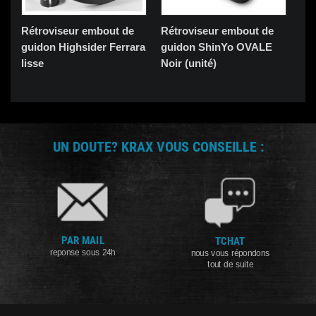
Rétroviseur embout de
Rétroviseur embout de
Ré
guidon Highsider Ferrara
guidon ShinYo OVALE
gu
lisse
Noir (unité)
(Pa
UN DOUTE? KRAX VOUS CONSEILLE :
PAR MAIL
TCHAT
reponse sous 24h
nous vous répondons
tout de suite