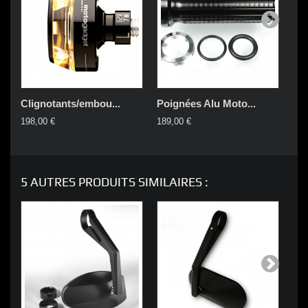
Clignotants/embou...
Poignées Alu Moto...
Co
198,00 €
189,00 €
139
5 AUTRES PRODUITS SIMILAIRES :