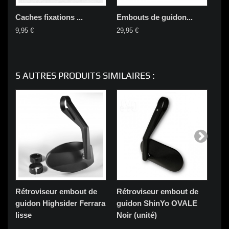
Caches fixations ...
Embouts de guidon...
Em
9,95 €
29,95 €
44,
5 AUTRES PRODUITS SIMILAIRES :
Rétroviseur embout de
Rétroviseur embout de
Ré
guidon Highsider Ferrara
guidon ShinYo OVALE
gu
lisse
Noir (unité)
(Pa