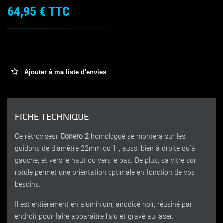
64,95 €
TTC
Ajouter à ma liste d'envies
FICHE TECHNIQUE
Ce rétroviseur
Conero 2
homologué se montera sur les
guidons de diamètre 22mm ou 1", aussi bien à droite qu'à
gauche, et vers le haut ou vers le bas. De plus, sa vitre sur
rotule permet une orientation optimale en fonction de vos
besoins.
Il est entièrement en aluminium, anodisé noir, réusiné par
endroit pour faire apparaitre l'alu et gravé au laser.