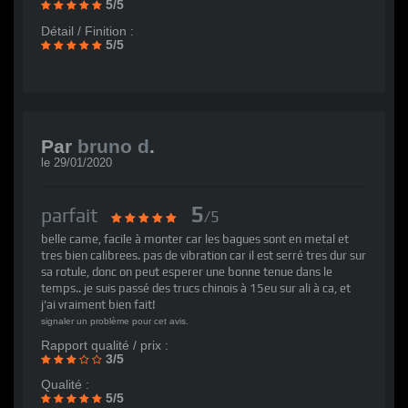
5/5
Détail / Finition :
5/5
Par
bruno d
.
le
29/01/2020
5
parfait
/5
belle came, facile à monter car les bagues sont en metal et
tres bien calibrees. pas de vibration car il est serré tres dur sur
sa rotule, donc on peut esperer une bonne tenue dans le
temps.. je suis passé des trucs chinois à 15eu sur ali à ca, et
j'ai vraiment bien fait!
signaler un problème pour cet avis.
Rapport qualité / prix :
3/5
Qualité :
5/5