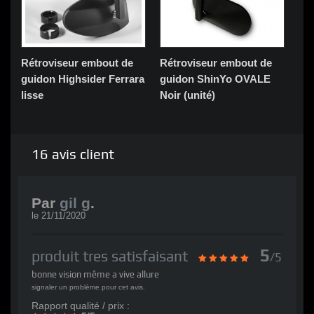
Rétroviseur embout de
Rétroviseur embout de
Ré
guidon Highsider Ferrara
guidon ShinYo OVALE
gu
lisse
Noir (unité)
(Pa
16
avis client
Par
gil g
.
le
21/11/2020
5
produit tres satisfaisant
/5
bonne vision même a vive allure
signaler un problème pour cet avis.
Rapport qualité / prix :