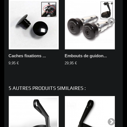
Caches fixations ...
Embouts de guidon...
Em
9,95 €
29,95 €
44,
5 AUTRES PRODUITS SIMILAIRES :