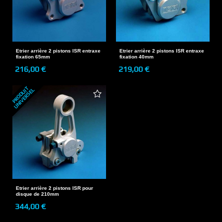
Etrier arrière 2 pistons ISR entraxe
Etrier arrière 2 pistons ISR entraxe
fixation 65mm
fixation 40mm
216,00 €
219,00 €
P
R
O
D
U
T
U
N
I
V
E
R
S
E
I
L
Etrier arrière 2 pistons ISR pour
disque de 210mm
344,00 €