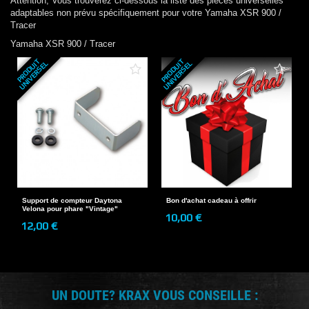
Attention, Vous trouverez ci-dessous la liste des pieces universelles
adaptables non prévu spécifiquement pour votre
Yamaha
XSR 900 /
Tracer
Yamaha
XSR 900 / Tracer
P
R
O
D
U
T
U
N
I
V
E
R
S
E
P
R
O
D
U
T
U
N
I
V
E
R
S
E
I
L
I
L
Support de compteur Daytona
Bon d'achat cadeau à offrir
Velona pour phare "Vintage"
10,00 €
12,00 €
UN DOUTE? KRAX VOUS CONSEILLE :