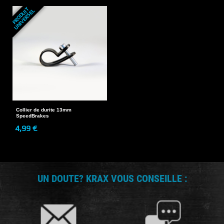
P
R
O
D
U
T
U
N
I
V
E
R
S
E
I
L
Collier de durite 13mm
SpeedBrakes
4,99 €
UN DOUTE? KRAX VOUS CONSEILLE :