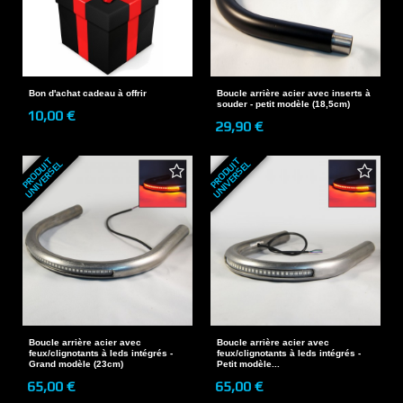
Bon d'achat cadeau à offrir
Boucle arrière acier avec inserts à
souder - petit modèle (18,5cm)
10,00 €
29,90 €
P
R
O
D
U
T
U
N
I
V
E
R
S
E
P
R
O
D
U
T
U
N
I
V
E
R
S
E
I
L
I
L
Boucle arrière acier avec
Boucle arrière acier avec
feux/clignotants à leds intégrés -
feux/clignotants à leds intégrés -
Grand modèle (23cm)
Petit modèle...
65,00 €
65,00 €