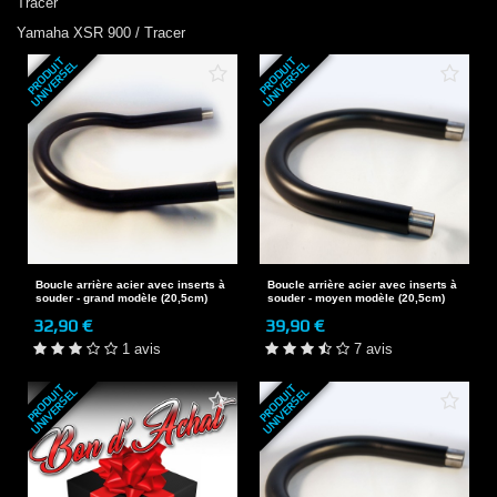
Tracer
Yamaha
XSR 900 / Tracer
P
R
O
D
U
T
U
N
I
V
E
R
S
E
P
R
O
D
U
T
U
N
I
V
E
R
S
E
I
L
I
L
Boucle arrière acier avec inserts à
Boucle arrière acier avec inserts à
souder - grand modèle (20,5cm)
souder - moyen modèle (20,5cm)
32,90 €
39,90 €
1 avis
7 avis
P
R
O
D
U
T
U
N
I
V
E
R
S
E
P
R
O
D
U
T
U
N
I
V
E
R
S
E
I
L
I
L