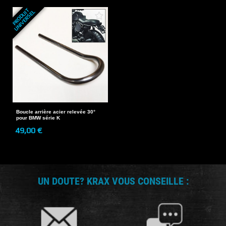
P
R
O
D
U
T
U
N
I
V
E
R
S
E
I
L
Boucle arrière acier relevée 30°
pour BMW série K
49,00 €
UN DOUTE? KRAX VOUS CONSEILLE :