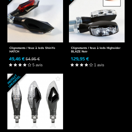
Clignotants / feux à leds ShinYo
Clignotants / feux à leds Highsider
HATCH
BLAZE Noir
49,46 €
129,95 €
54,95 €
5 avis
1 avis
P
R
O
D
U
T
U
N
I
V
E
R
S
E
I
L