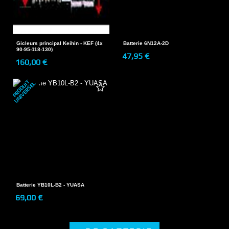
Gicleurs principal Keihin - KEF (4x
Batterie 6N12A-2D
90-95-118-130)
47,95 €
160,00 €
P
R
O
D
U
T
U
N
I
V
E
R
S
E
I
L
Batterie YB10L-B2 - YUASA
69,00 €