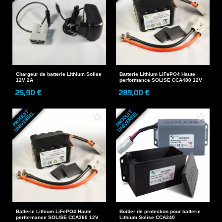
Chargeur de batterie Lithium Solise
Batterie Lithium LiFePO4 Haute
12V 2A
performance SOLISE CCA480 12V
25,90 €
289,00 €
P
R
O
D
U
T
U
N
I
V
E
R
S
E
P
R
O
D
U
T
U
N
I
V
E
R
S
E
I
L
I
L
Batterie Lithium LiFePO4 Haute
Boitier de protection pour batterie
performance SOLISE CCA360 12V
Lithium Solise CCA240