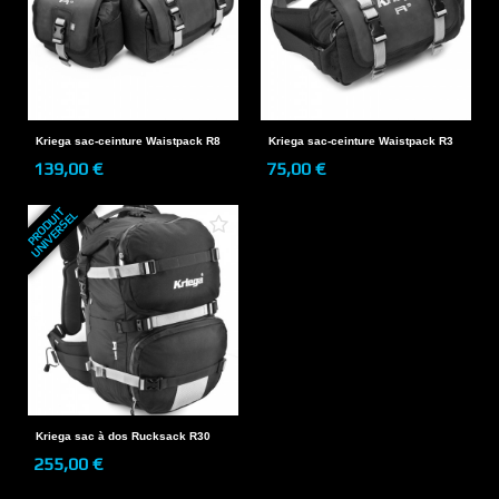
Kriega sac-ceinture Waistpack R8
Kriega sac-ceinture Waistpack R3
139,00 €
75,00 €
P
R
O
D
U
T
U
N
I
V
E
R
S
E
I
L
Kriega sac à dos Rucksack R30
255,00 €