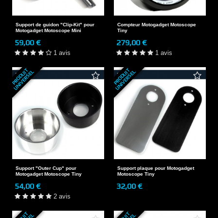
Support de guidon "Clip-Kit" pour
Compteur Motogadget Motoscope
Motogadget Motoscope Mini
Tiny
59,00 €
279,00 €
1 avis
1 avis
P
R
O
D
U
T
U
N
I
V
E
R
S
E
P
R
O
D
U
T
U
N
I
V
E
R
S
E
I
L
I
L
Support "Outer Cup" pour
Support plaque pour Motogadget
Motogadget Motoscope Tiny
Motoscope Tiny
54,00 €
32,00 €
2 avis