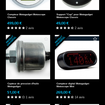
Compteur Motogadget Motoscope
Support "Cup" pour Motogadget
Classic
Motoscope Classic
499,00 €
49,00 €
2 avis
2 avis
P
R
O
D
U
T
U
N
I
V
E
R
S
E
P
R
O
D
U
T
U
N
I
V
E
R
S
E
I
L
I
L
Capteur de pression d'huile
Compteur digital Motogadget
Motogadget
Motoscope Mini
51,00 €
269,00 €
1 avis
14 avis