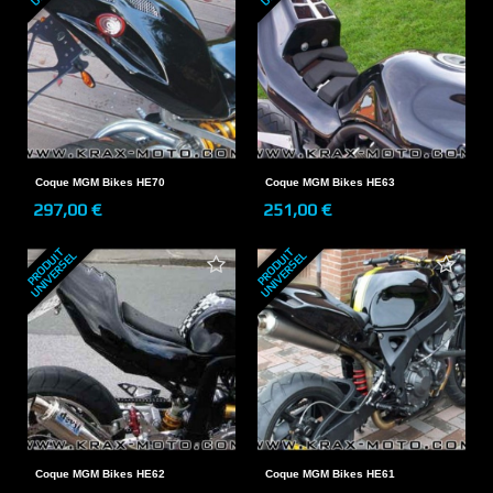
Coque MGM Bikes HE70
Coque MGM Bikes HE63
297,00 €
251,00 €
P
R
O
D
U
T
U
N
I
V
E
R
S
E
P
R
O
D
U
T
U
N
I
V
E
R
S
E
I
L
I
L
Coque MGM Bikes HE62
Coque MGM Bikes HE61