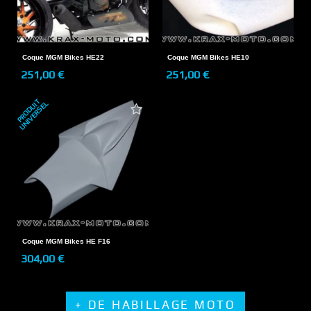
Coque MGM Bikes HE22
Coque MGM Bikes HE10
251,00 €
251,00 €
P
R
O
D
U
T
U
N
I
V
E
R
S
E
I
L
Coque MGM Bikes HE F16
304,00 €
+ DE HABILLAGE MOTO