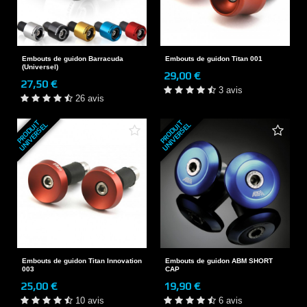
Embouts de guidon Barracuda
Embouts de guidon Titan 001
(Universel)
29,00 €
27,50 €
3 avis
26 avis
P
R
O
D
U
T
U
N
I
V
E
R
S
E
P
R
O
D
U
T
U
N
I
V
E
R
S
E
I
L
I
L
Embouts de guidon Titan Innovation
Embouts de guidon ABM SHORT
003
CAP
25,00 €
19,90 €
10 avis
6 avis