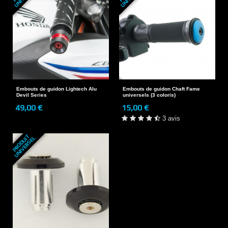
Embouts de guidon Lightech Alu
Embouts de guidon Chaft Fame
Devil Series
universels (3 coloris)
49,00 €
15,00 €
3 avis
P
R
O
D
U
T
U
N
I
V
E
R
S
E
I
L