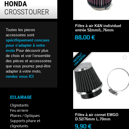
HONDA
Filtre à air K&N individuel
CROSSTOURER
entrée...
88,00 €
Filtre à air K&N individuel
Toutes les pieces
entrée 52mm/L.76mm
accessoires sont
88,00 €
spécifiquement concues
+ DE DÉTAILS
pour s’adapter à votre
moto
Pour découvrir plus
P
R
O
D
U
T
U
N
I
V
E
R
S
E
I
L
de choix et voir l’ensemble
des pièces et accesssoires
que vous pourrez peut-être
adapter à votre moto,
rendez vous ICI
ECLAIRAGE
Filtre à air cornet EMGO
D.52/76mm L.70mm
Clignotants
9,90 €
Feu arriere
EN STOCK
Filtre à air cornet EMGO
Phares / Optiques
D.52/76mm L.70mm
Supports phare et
9,90 €
clignotants