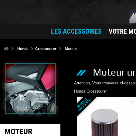
LES ACCESSOIRES
VOTRE M
Honda
Crosstourer
Moteur
Moteur
un
Attention, Vous trouverez ci-desso
Honda
Crosstourer
P
R
O
D
U
T
U
N
I
V
E
R
S
E
I
L
MOTEUR