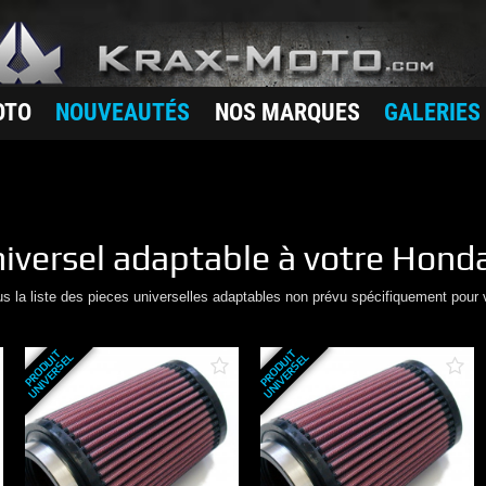
OTO
NOUVEAUTÉS
NOS MARQUES
GALERIES
iversel adaptable à votre
Hond
us la liste des pieces universelles adaptables non prévu spécifiquement pour 
P
R
O
D
U
T
U
N
I
V
E
R
S
E
P
R
O
D
U
T
U
N
I
V
E
R
S
E
I
L
I
L