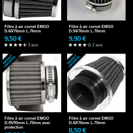
Filtre à air cornet EMGO
Filtre à air cornet EMGO
D.60/76mm L.76mm
D.54/76mm L.70mm
9,50 €
9,90 €
EN STOCK
EN STOCK
Filtre à air cornet EMGO
Filtre à air cornet EMGO
3 avis
2 avis
D.60/76mm L.76mm
D.54/76mm L.70mm
9,50 €
9,90 €
+ DE DÉTAILS
+ DE DÉTAILS
3 avis
2 avis
P
R
O
D
U
T
U
N
I
V
E
R
S
E
P
R
O
D
U
T
U
N
I
V
E
R
S
E
I
L
I
L
Filtre à air cornet EMGO
Filtre à air cornet EMGO
D.42/76mm L.70mm
D.45/95mm L.70mm...
8,50 €
EN STOCK
15,90 €
Filtre à air cornet EMGO
Filtre à air cornet EMGO
EN STOCK
D.45/95mm L.70mm avec
D.42/76mm L.70mm
protection
8,50 €