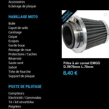
+ DE DÉTAILS
Accessoires
Eclairage de plaque
P
R
O
D
U
T
U
N
I
V
E
R
S
E
I
L
HABILLAGE MOTO
Bulle
Capot de selle
Carénage
Coque
Ecopes
Garde boue
Filtre à air cornet EMGO
Passage de roue
D.39/76mm L.70mm
Protections / Caches
8,40 €
Réservoir
EN STOCK
Saute vent
Filtre à air cornet EMGO
D.39/76mm L.70mm
Sabot
8,40 €
Tete de fourche
+ DE DÉTAILS
Support de plaque
POSTE DE PILOTAGE
Compteurs
Electricité / Commodos
Té / kit streetbike
Poignées