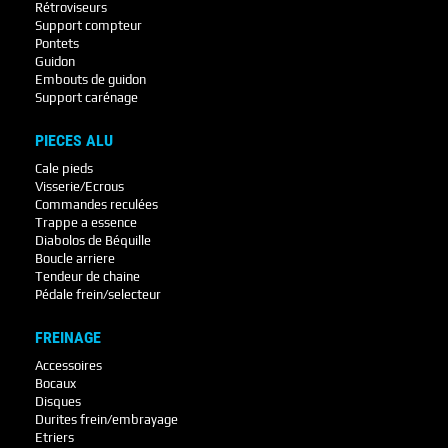
Rétroviseurs
Support compteur
Pontets
Guidon
Embouts de guidon
Support carénage
PIECES ALU
Cale pieds
Visserie/Ecrous
Commandes reculées
Trappe a essence
Diabolos de Béquille
Boucle arriere
Tendeur de chaine
Pédale frein/selecteur
FREINAGE
Accessoires
Bocaux
Disques
Durites frein/embrayage
Etriers