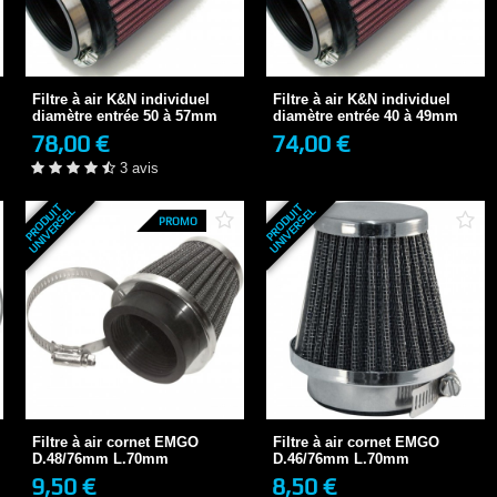
Filtre à air K&N individuel
Filtre à air K&N individuel
diamètre...
diamètre...
78,00 €
74,00 €
3-4 JOURS
Filtre à air K&N individuel
Filtre à air K&N individuel
3 avis
diamètre entrée 50 à 57mm
diamètre entrée 40 à 49mm
78,00 €
74,00 €
+ DE DÉTAILS
+ DE DÉTAILS
3 avis
P
R
O
D
U
T
U
N
I
V
E
R
S
E
P
R
O
D
U
T
U
N
I
V
E
R
S
E
I
L
I
L
PROMO
Filtre à air cornet EMGO
Filtre à air cornet EMGO
D.48/76mm L.70mm
D.46/76mm L.70mm
9,50 €
8,50 €
EN STOCK
EN STOCK
Filtre à air cornet EMGO
Filtre à air cornet EMGO
2 avis
D.48/76mm L.70mm
D.46/76mm L.70mm
9,50 €
8,50 €