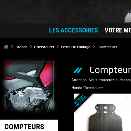
LES ACCESSOIRES
VOTRE M
Honda
Crosstourer
Poste De Pilotage
Compteurs
Compteu
Attention, Vous trouverez ci-desso
Honda
Crosstourer
P
R
O
D
U
T
U
N
I
V
E
R
S
E
I
L
COMPTEURS