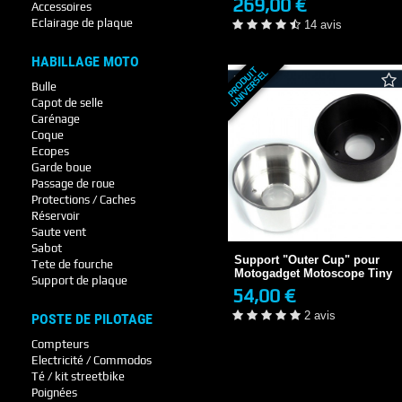
269,00 €
Accessoires
+ DE DÉTAILS
Eclairage de plaque
14 avis
HABILLAGE MOTO
P
R
O
D
U
T
U
N
I
V
E
R
S
E
I
L
Bulle
Capot de selle
Carénage
Coque
Ecopes
Garde boue
Passage de roue
Protections / Caches
Support "Outer Cup" pour
Réservoir
Motogadget...
Saute vent
54,00 €
10 JOURS
Sabot
Support "Outer Cup" pour
Tete de fourche
2 avis
Motogadget Motoscope Tiny
Support de plaque
54,00 €
+ DE DÉTAILS
2 avis
POSTE DE PILOTAGE
Compteurs
Electricité / Commodos
Té / kit streetbike
Poignées