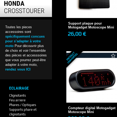
HONDA
Support plaque pour
CROSSTOURER
Motogadget Motoscope Mini
26,00 €
10 JOURS
Support plaque pour
Toutes les pieces
Motogadget Motoscope Mini
accessoires sont
26,00 €
spécifiquement concues
+ DE DÉTAILS
pour s’adapter à votre
moto
Pour découvrir plus
de choix et voir l’ensemble
P
R
O
D
U
T
U
N
I
V
E
R
S
E
I
L
des pièces et accesssoires
que vous pourrez peut-être
adapter à votre moto,
rendez vous ICI
ECLAIRAGE
Compteur digital Motogadget
Clignotants
Motoscope Mini
Feu arriere
269,00 €
1 SEMAINE
Phares / Optiques
Compteur digital Motogadget
Supports phare et
14 avis
Motoscope Mini
clignotants