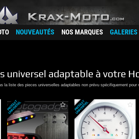
OTO
NOUVEAUTÉS
NOS MARQUES
GALERIES
rs
universel adaptable à votre
H
us la liste des pieces universelles adaptables non prévu spécifiquement pour 
P
R
O
D
U
T
U
N
I
V
E
R
S
E
P
R
O
D
U
T
U
N
I
V
E
R
S
E
I
L
I
L