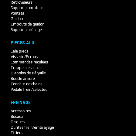
Rétroviseurs
Support compteur
Pontets
Guidon
Embouts de guidon
Support carénage
PIECES ALU
Cale pieds
Visserie/Ecrous
Commandes reculées
Trappe a essence
Diabolos de Béquille
Boucle arriere
Tendeur de chaine
Pédale frein/selecteur
FREINAGE
Accessoires
Bocaux
Disques
Durites frein/embrayage
Etriers