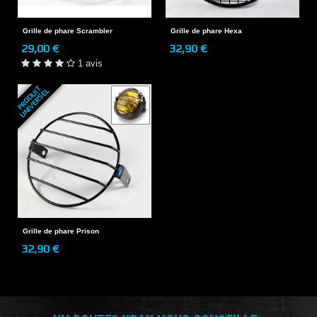
Grille de phare Scrambler
Grille de phare Hexa
29,00 €
32,90 €
1 avis
P
R
O
D
U
T
U
N
I
V
E
R
S
E
I
L
Grille de phare Prison
32,90 €