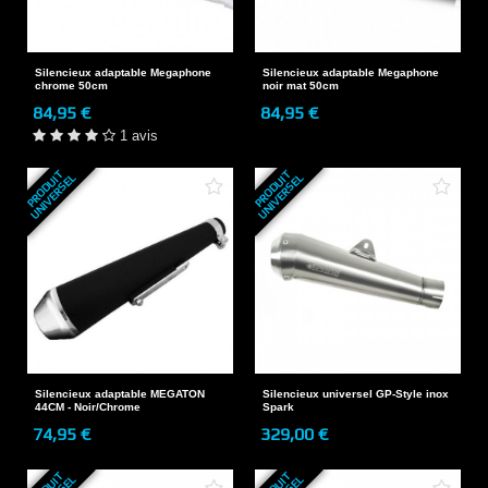
Silencieux adaptable Megaphone
Silencieux adaptable Megaphone
chrome 50cm
noir mat 50cm
84,95 €
84,95 €
1 avis
P
R
O
D
U
T
U
N
I
V
E
R
S
E
P
R
O
D
U
T
U
N
I
V
E
R
S
E
I
L
I
L
Silencieux adaptable MEGATON
Silencieux universel GP-Style inox
44CM - Noir/Chrome
Spark
74,95 €
329,00 €