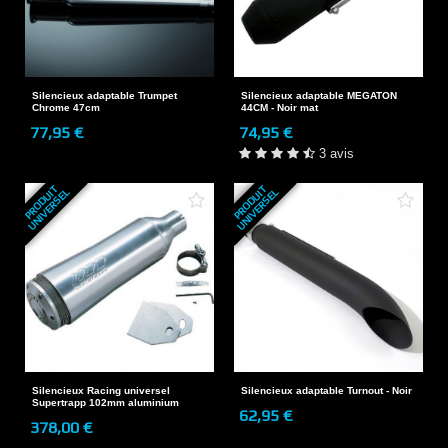
Silencieux adaptable Trumpet
Silencieux adaptable MEGATON
Chrome 47cm
44CM - Noir mat
77,95 €
74,95 €
3 avis
P
R
O
D
U
T
U
N
I
V
E
R
S
E
P
R
O
D
U
T
U
N
I
V
E
R
S
E
I
L
I
L
Silencieux Racing universel
Silencieux adaptable Turnout - Noir
Supertrapp 102mm aluminium
62,95 €
378,00 €