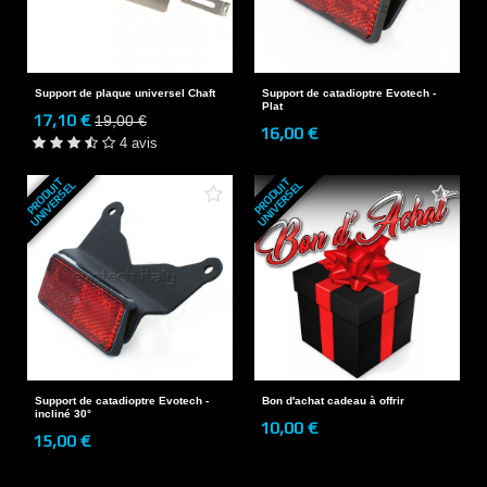
Support de plaque universel Chaft
Support de catadioptre Evotech -
Plat
17,10 €
19,00 €
16,00 €
4 avis
P
R
O
D
U
T
U
N
I
V
E
R
S
E
P
R
O
D
U
T
U
N
I
V
E
R
S
E
I
L
I
L
Support de catadioptre Evotech -
Bon d'achat cadeau à offrir
incliné 30°
10,00 €
15,00 €