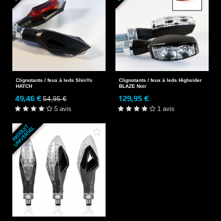
Clignotants / feux à leds ShinYo
Clignotants / feux à leds Highsider
HATCH
BLAZE Noir
49,46 €
129,95 €
54,95 €
5 avis
1 avis
P
R
O
D
U
T
U
N
I
V
E
R
S
E
I
L