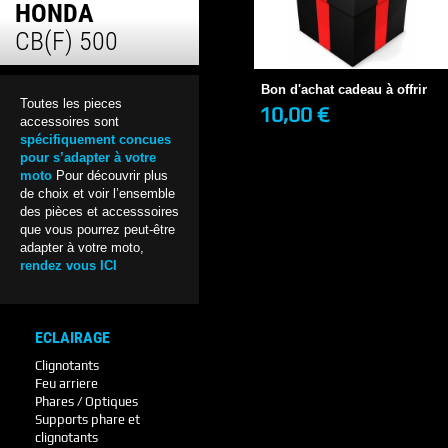
HONDA
Bon d'achat cadeau à offrir
CB(F) 500
10,00 €
EN STOCK
Bon d'achat cadeau à offrir
Toutes les pieces
10,00 €
accessoires sont
+ DE DÉTAILS
spécifiquement concues
pour s’adapter à votre
moto
Pour découvrir plus
de choix et voir l’ensemble
des pièces et accesssoires
que vous pourrez peut-être
adapter à votre moto,
rendez vous ICI
ECLAIRAGE
Clignotants
Feu arriere
Phares / Optiques
Supports phare et
clignotants