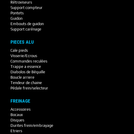
Rétroviseurs
Support compteur
Pontets
Guidon
Embouts de guidon
Support carénage
PIECES ALU
Cale pieds
Visserie/Ecrous
Commandes reculées
Trappe a essence
Diabolos de Béquille
Boucle arriere
Tendeur de chaine
Pédale frein/selecteur
FREINAGE
Accessoires
Bocaux
Disques
Durites frein/embrayage
Etriers