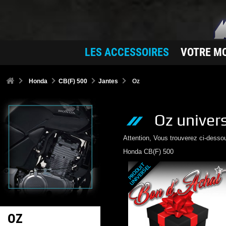
LES ACCESSOIRES
VOTRE M
Honda
CB(F) 500
Jantes
Oz
Oz
univer
Attention, Vous trouverez ci-desso
Honda
CB(F) 500
P
R
O
D
U
T
U
N
I
V
E
R
S
E
I
L
OZ