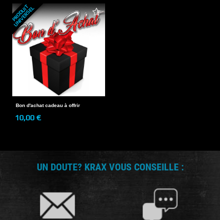
P
R
O
D
U
T
U
N
I
V
E
R
S
E
I
L
Bon d'achat cadeau à offrir
10,00 €
UN DOUTE? KRAX VOUS CONSEILLE :