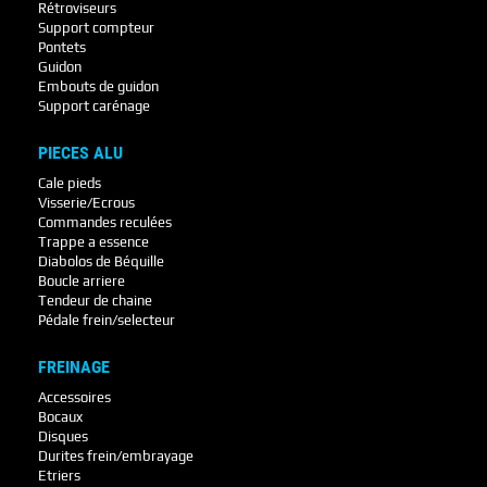
Rétroviseurs
Support compteur
Pontets
Guidon
Embouts de guidon
Support carénage
PIECES ALU
Cale pieds
Visserie/Ecrous
Commandes reculées
Trappe a essence
Diabolos de Béquille
Boucle arriere
Tendeur de chaine
Pédale frein/selecteur
FREINAGE
Accessoires
Bocaux
Disques
Durites frein/embrayage
Etriers