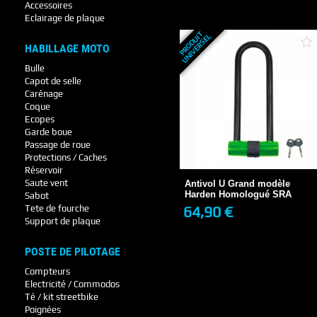
+ DE DÉTAILS
Accessoires
Eclairage de plaque
P
R
O
D
U
T
U
N
I
V
E
R
S
E
I
L
HABILLAGE MOTO
Bulle
Capot de selle
Carénage
Coque
Ecopes
Garde boue
Antivol U Grand modèle
Passage de roue
Harden Homologué SRA
Protections / Caches
64,90 €
Réservoir
Saute vent
Antivol U Grand modèle
Harden Homologué SRA
Sabot
64,90 €
Tete de fourche
+ DE DÉTAILS
Support de plaque
POSTE DE PILOTAGE
Compteurs
Electricité / Commodos
Té / kit streetbike
Poignées