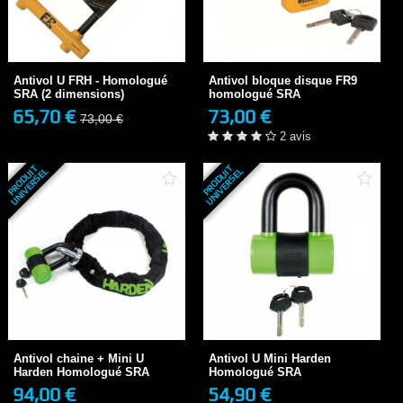
Antivol U FRH - Homologué
Antivol bloque disque FR9
SRA (2 dimensions)
homologué SRA
65,70 €
73,00 €
73,00 €
EN STOCK
Antivol U FRH - Homologué
Antivol bloque disque FR9
2 avis
SRA (2 dimensions)
homologué SRA
65,70 €
73,00 €
73,00 €
+ DE DÉTAILS
+ DE DÉTAILS
2 avis
P
R
O
D
U
T
U
N
I
V
E
R
S
E
P
R
O
D
U
T
U
N
I
V
E
R
S
E
I
L
I
L
Antivol chaine + Mini U
Antivol U Mini Harden
Harden Homologué SRA
Homologué SRA
94,00 €
54,90 €
3-4 JOURS
3-4 JOURS
Antivol chaine + Mini U
Antivol U Mini Harden
Harden Homologué SRA
Homologué SRA
94,00 €
54,90 €