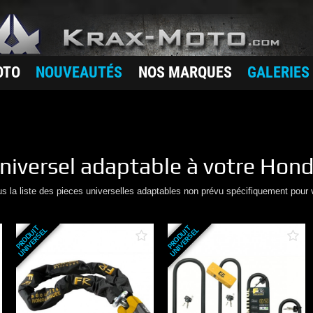
OTO
NOUVEAUTÉS
NOS MARQUES
GALERIES
niversel adaptable à votre
Hond
us la liste des pieces universelles adaptables non prévu spécifiquement pour 
P
R
O
D
U
T
U
N
I
V
E
R
S
E
P
R
O
D
U
T
U
N
I
V
E
R
S
E
I
L
I
L