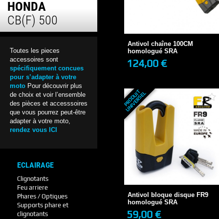
HONDA
Antivol chaîne 100CM
CB(F) 500
homologué SRA
124,00 €
Antivol chaîne 100CM
Toutes les pieces
homologué SRA
accessoires sont
124,00 €
spécifiquement concues
+ DE DÉTAILS
pour s’adapter à votre
moto
Pour découvrir plus
P
R
O
D
U
T
U
N
I
V
E
R
S
E
I
L
de choix et voir l’ensemble
des pièces et accesssoires
que vous pourrez peut-être
adapter à votre moto,
rendez vous ICI
ECLAIRAGE
Antivol bloque disque FR9
homologué SRA
Clignotants
59,00 €
Feu arriere
Antivol bloque disque FR9
Phares / Optiques
homologué SRA
Supports phare et
59,00 €
clignotants