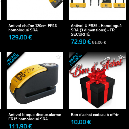
Antivol chaîne 120cm FR16
homologué SRA
Antivol U FR85 - Homologué
SRA (3...
129,00 €
72,90 €
Antivol chaîne 120cm FR16
Antivol U FR85 - Homologué
81,00 €
homologué SRA
SRA (3 dimensions) - FR
SECURITÉ
129,00 €
72,90 €
+ DE DÉTAILS
81,00 €
+ DE DÉTAILS
P
R
O
D
U
T
U
N
I
V
E
R
S
E
P
R
O
D
U
T
U
N
I
V
E
R
S
E
I
L
I
L
Bon d'achat cadeau à offrir
Antivol bloque disque-alarme
10,00 €
EN STOCK
FR15...
111,90 €
EN STOCK
Antivol bloque disque-alarme
Bon d'achat cadeau à offrir
1 avis
FR15 homologué SRA
10,00 €
111,90 €
+ DE DÉTAILS