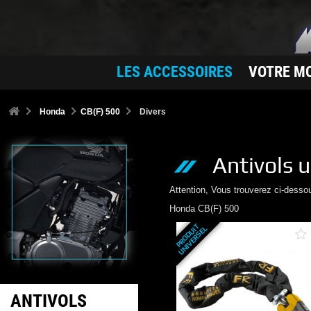
LES ACCESSOIRES
VOTRE M
Honda
CB(F) 500
Divers
Antivols
u
Attention, Vous trouverez ci-desso
Honda
CB(F) 500
P
R
O
D
U
T
U
N
I
V
E
R
S
E
I
L
ANTIVOLS