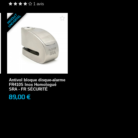
+ DE DÉTAILS
1 avis
P
R
O
D
U
T
U
N
I
V
E
R
S
E
I
L
Antivol bloque disque-alarme
FR410S Inox...
89,00 €
Antivol bloque disque-alarme
FR410S Inox Homologué
SRA - FR SÉCURITÉ
89,00 €
+ DE DÉTAILS