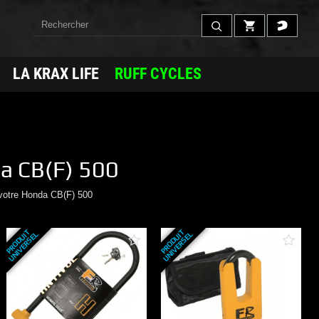
LA KRAX LIFE
RUFF CYCLES
a
CB(F) 500
votre
Honda
CB(F) 500
P
R
O
D
U
T
U
N
I
V
E
R
S
E
P
R
O
D
U
T
U
N
I
V
E
R
S
E
I
L
I
L