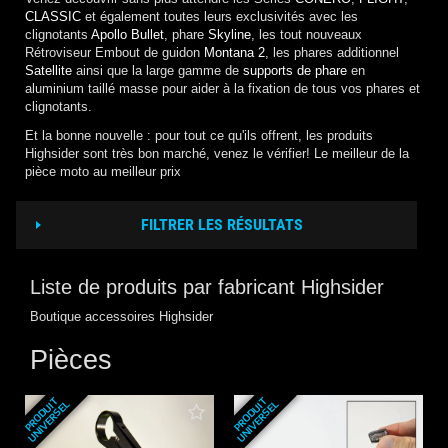
CLASSIC
et également toutes leurs exclusivités avec les
clignotants
Apollo Bullet
, phare
Skyline
, les tout nouveaux
Rétroviseur Embout de guidon
Montana 2
, les phares additionnel
Satellite
ainsi que la large gamme de
supports de phare
en
aluminium taillé masse pour aider à la fixation de tous vos phares et
clignotants.
Et la bonne nouvelle : pour tout ce qu'ils offrent, les produits
Highsider sont très bon marché, venez le vérifier! Le meilleur de la
pièce moto au meilleur prix
FILTRER LES RÉSULTATS
Liste de produits par fabricant Highsider
Boutique accessoires Highsider
Pièces
P
R
O
D
U
T
U
N
I
V
E
R
S
E
P
R
O
D
U
T
U
N
I
V
E
R
S
E
I
L
I
L