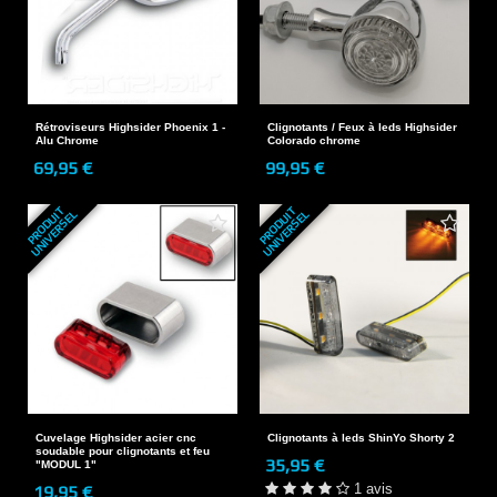
Rétroviseurs Highsider Phoenix 1 -
Clignotants / Feux à leds Highsider
Alu Chrome
Colorado chrome
69,95 €
99,95 €
P
R
O
D
U
T
U
N
I
V
E
R
S
E
P
R
O
D
U
T
U
N
I
V
E
R
S
E
I
L
I
L
Cuvelage Highsider acier cnc
Clignotants à leds ShinYo Shorty 2
soudable pour clignotants et feu
35,95 €
"MODUL 1"
1 avis
19,95 €