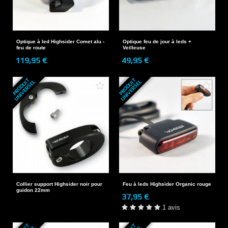
Optique à led Highsider Comet alu -
Optique feu de jour à leds +
feu de route
Veilleuse
119,95 €
49,95 €
P
R
O
D
U
T
U
N
I
V
E
R
S
E
P
R
O
D
U
T
U
N
I
V
E
R
S
E
I
L
I
L
Collier support Highsider noir pour
Feu à leds Highsider Organic rouge
guidon 22mm
37,95 €
1 avis