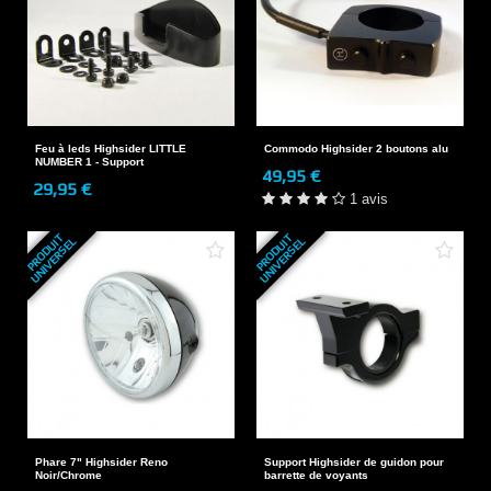
Feu à leds Highsider LITTLE
Commodo Highsider 2 boutons alu
NUMBER 1 - Support
49,95 €
29,95 €
1 avis
P
R
O
D
U
T
U
N
I
V
E
R
S
E
P
R
O
D
U
T
U
N
I
V
E
R
S
E
I
L
I
L
Phare 7" Highsider Reno
Support Highsider de guidon pour
Noir/Chrome
barrette de voyants