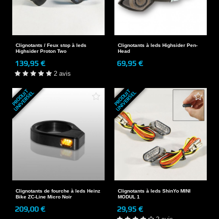
Clignotants / Feux stop à leds
Clignotants à leds Highsider Pen-
Highsider Proton Two
Head
139,95 €
69,95 €
2 avis
P
R
O
D
U
T
U
N
I
V
E
R
S
E
P
R
O
D
U
T
U
N
I
V
E
R
S
E
I
L
I
L
Clignotants de fourche à leds Heinz
Clignotants à leds ShinYo MINI
Bike ZC-Line Micro Noir
MODUL 1
209,00 €
29,95 €