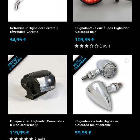
Rétroviseur Highsider Ferrara 2
Clignotants / Feux à leds Highsider
réversible Chrome
Colorado noir
34,95 €
109,95 €
1 avis
P
R
O
D
U
T
U
N
I
V
E
R
S
E
P
R
O
D
U
T
U
N
I
V
E
R
S
E
I
L
I
L
Optique à led Highsider Comet alu -
Clignotants à leds Highsider
feu de croisement
Colorado bullet chrome
119,95 €
59,95 €
2 avis