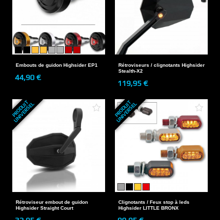
Embouts de guidon Highsider EP1
Rétroviseurs / clignotants Highsider
Stealth-X2
44,90 €
119,95 €
P
R
O
D
U
T
U
N
I
V
E
R
S
E
P
R
O
D
U
T
U
N
I
V
E
R
S
E
I
L
I
L
Rétroviseur embout de guidon
Clignotants / Feux stop à leds
Highsider Straight Court
Highsider LITTLE BRONX