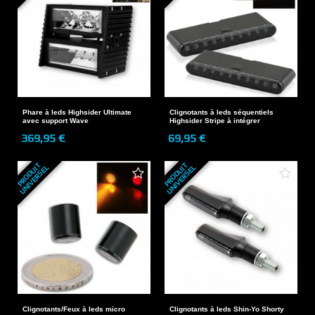
Phare à leds Highsider Ultimate
Clignotants à leds séquentiels
avec support Wave
Highsider Stripe à intégrer
369,95 €
69,95 €
P
R
O
D
U
T
U
N
I
V
E
R
S
E
P
R
O
D
U
T
U
N
I
V
E
R
S
E
I
L
I
L
Clignotants/Feux à leds micro
Clignotants à leds Shin-Yo Shorty